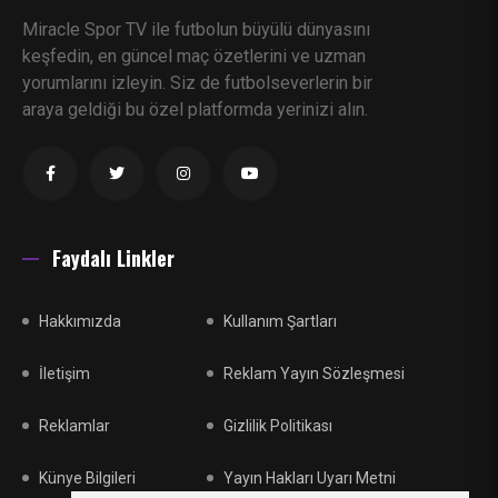
Miracle Spor TV ile futbolun büyülü dünyasını
keşfedin, en güncel maç özetlerini ve uzman
yorumlarını izleyin. Siz de futbolseverlerin bir
araya geldiği bu özel platformda yerinizi alın.
Faydalı Linkler
Hakkımızda
Kullanım Şartları
İletişim
Reklam Yayın Sözleşmesi
Reklamlar
Gizlilik Politikası
Künye Bilgileri
Yayın Hakları Uyarı Metni