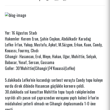
Yer: 16 Ağustos Stadı
Hakemler: Kerem Eran, Şahin Coşkun, Abdülkadir Karadağ
Lefke: İrfan, Yakup, Mustafa, Aykut, M.Süzgen, Erkan, Kaan, Candy,
Kouassı, Fourmy, Chıdı
Cihangir: Hasancan, Erol, Meye, Hakan, Uğur, Muhittin, Selçuk,
Babacar, Yusuf, Sercan, Gassama
Goller: 30’Muhittin(Cihangir)74’Kouassi(Lefke)
5.dakikada Lefke’nin kazandığı serbest vuruşta Candy topu kaleye
vurdu direk dibinde Hasancan güçlükle kornere çeldi.
30.dakikada sol kanattan Muhittin topu taşıdı rakiplerinden
sıyrıldı altı pasın sol çaprazından vuruşunu yaptı kaleci İrfan’ın
müdahalesi yeterli olmadı ve Cihangir deplasmanda 1-0 öne
geçti.