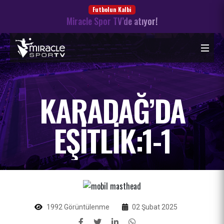
Futbolun Kalbi
Miracle Spor TV’de atıyor!
KARADAĞ’DA
EŞITLIK:1-1
1992 Görüntülenme
02 Şubat 2025