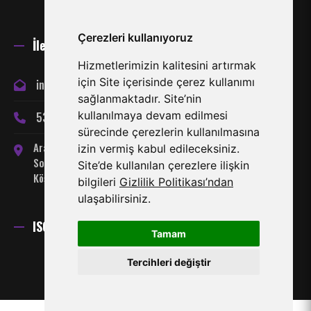
Çerezleri kullanıyoruz
İletişim
Hizmetlerimizin kalitesini artırmak
için Site içerisinde çerez kullanımı
info@miraclespor.com
sağlanmaktadır. Site’nin
kullanılmaya devam edilmesi
533 866 24 66
sürecinde çerezlerin kullanılmasına
Arabahmet Mahallesi, Server
izin vermiş kabul edileceksiniz.
Somuncuoğlu Sokak No:7
Site’de kullanılan çerezlere ilişkin
Köşklüçiftlik-Lefkoşa
bilgileri
Gizlilik Politikası’ndan
ulaşabilirsiniz.
ISO 27001 Sertifikası
Tamam
Tercihleri değiştir