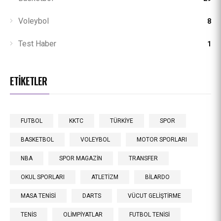
Voleybol
8
Test Haber
1
ETIKETLER
FUTBOL
KKTC
TÜRKİYE
SPOR
BASKETBOL
VOLEYBOL
MOTOR SPORLARI
NBA
SPOR MAGAZİN
TRANSFER
OKUL SPORLARI
ATLETİZM
BİLARDO
MASA TENİSİ
DARTS
VÜCUT GELİŞTİRME
TENİS
OLİMPİYATLAR
FUTBOL TENİSİ