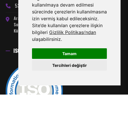
kullanılmaya devam edilmesi
533 866 24 66
sürecinde çerezlerin kullanılmasına
Arabahmet Mahallesi, Server
izin vermiş kabul edileceksiniz.
Somuncuoğlu Sokak No:7
Site’de kullanılan çerezlere ilişkin
Köşklüçiftlik-Lefkoşa
bilgileri
Gizlilik Politikası’ndan
ulaşabilirsiniz.
ISO 27001 Sertifikası
Tamam
Tercihleri değiştir