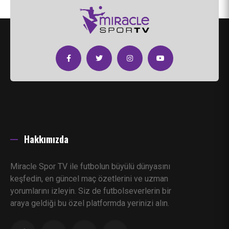
Hakkımızda
Miracle Spor TV ile futbolun büyülü dünyasını
keşfedin, en güncel maç özetlerini ve uzman
yorumlarını izleyin. Siz de futbolseverlerin bir
araya geldiği bu özel platformda yerinizi alın.