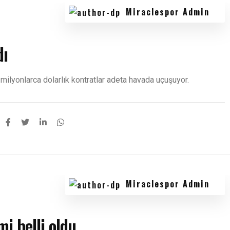
Miraclespor Admin
dı
milyonlarca dolarlık kontratlar adeta havada uçuşuyor.
Miraclespor Admin
i belli oldu