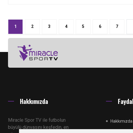
1
2
3
4
5
6
7
Hakkımızda
Faydal
Miracle Spor TV ile futbolun
Hakkımızda
büyülü dünyasını keşfedin, en