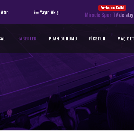
Futbolun Kalbi
 Atın
Yayın Akışı
Miracle Spor TV’de atıy
SAL
HABERLER
PUAN DURUMU
FIKSTÜR
MAÇ DET