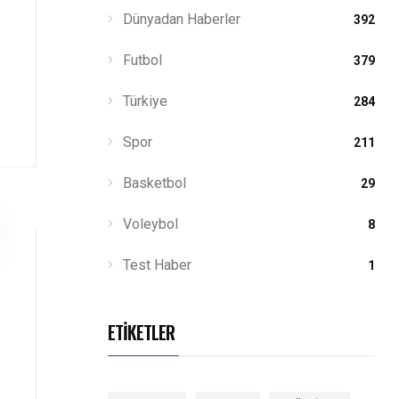
Dünyadan Haberler
392
Futbol
379
Türkiye
284
Spor
211
Basketbol
29
Voleybol
8
Test Haber
1
ETİKETLER