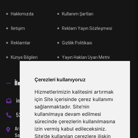
Hakkımızda
Kullanım Şartları
İletişim
Reklam Yayın Sözleşmesi
Reklamlar
Gizlilik Politikası
Künye Bilgileri
Yayın Hakları Uyarı Metni
Çerezleri kullanıyoruz
İletişim
Hizmetlerimizin kalitesini artırmak
için Site içerisinde çerez kullanımı
info@miraclespor.com
sağlanmaktadır. Site’nin
kullanılmaya devam edilmesi
533 866 24 66
sürecinde çerezlerin kullanılmasına
Arabahmet Mahallesi, Server
izin vermiş kabul edileceksiniz.
Somuncuoğlu Sokak No:7
Site’de kullanılan çerezlere ilişkin